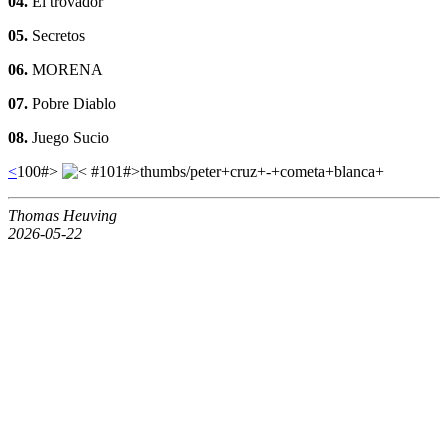
04.
El trovador
05.
Secretos
06.
MORENA
07.
Pobre Diablo
08.
Juego Sucio
<
100#>
#101#>thumbs/peter+cruz+-+cometa+blanca+
Thomas Heuving
2026-05-22