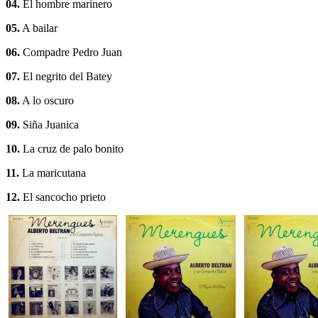
04.
El hombre marinero
05.
A bailar
06.
Compadre Pedro Juan
07.
El negrito del Batey
08.
A lo oscuro
09.
Siña Juanica
10.
La cruz de palo bonito
11.
La maricutana
12.
El sancocho prieto