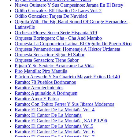
Nieves Quintero Y Sus Campesinos: Jarana En El Batey
Odilio Gonzalez: Ell Jibarito De Lares Vol. 2
Odilio Gonzalez: Tarjeta De Navidad
Olguita With The Big Band Sound Of George Hernandez:
Latinsville
Orchesta Flores: Seeco Serie Hispania 519
Orquesta Borinquen: Cha - Cha And Mambo
Orquesta La Corporacion Latina: El Orgullo De Puerto Rico
Orquesta Panamericana: Homenaje A Héctor Urdaneta
Orquesta Sensacion: Sigue El Sabor
Orquesta Sensacion: Tiene Sabor
Pijuan Y Su Sexteto: Arrancame La Vida
Piro Mantilla: Piro Mantilla
Plácido Acevedo Y Su Cuarteto Mayari: Exitos Del 40
Ramito: 78 Pueblos Borincanos
Ramito: Acontecimientos
Ramito: Aguinaldo A Borinquen
Ramito: Amor Y Patria
Ramito: Con Toñito Ferrer Y Sus Jibaros Modernos
Ramito: El Cantor De La Montaña Vol. 4
Ramito: El Cantor De La Montaña
Ramito: El Cantor De La Montaña, SALP 1296
Ramito: El Cantor De La Montaña Vol.5
Ramito: El Cantor De La Montaña Vol. 6