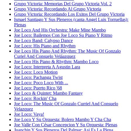
Grupo Victoria: Memorias Del Grupo Victoria Vol. 2
Grupo Victoria: Recordando Al Grupo Victoria
Grupo Victoria: Recordando Los Exitos Del Grupo Victoria
Ismael Santiago Y Sus Pleneros (canta Angel Luis Torruellas):
Plenas
Joe Loco And His Orchestra: Make Mine Mambo
Joe Loco: Bailemos Con Joe Loco Su Piano Y Ritmo
Joe Loco Band: Calypso Dance
Joe Loco: His Piano and Rhythm
Joe Loco His Piano And Rhythm: The Music Of Gonzalo
Curiel And Consuelo Veláazquez
Joe Loco His Piano & Rhythm: Mambo Loco
Joe Loco: Interpreta A Agustin Lara
Joe Loco: Loco Motion
Joe Loco: Pachanga Twist
Joe Loco: Poco Loco With ...
Joe Loco: Puerto Rico '68
Joe Loco & Quintet: Mambo Fantasy
Joe Loco: Rockin' Cha
Joe Loco: The Music Of Gonzalo Curriel And Consuelo
Velazquez
Joe Loco: Vaya!
Joe Loco Y Su Orquesta: Bolero Mambo Y Cha Cha
Joe Valle Con César Concepcion Y Su Orquesta: Plenas
Juanchin Y Sus Pleneros Del Palmar: Asi Es La Plena