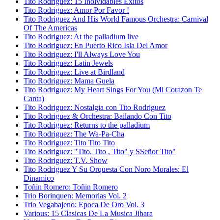
Tito Rodriguez: 15 Inolvidables Exitos
Tito Rodriguez: Amor Por Favor !
Tito Rodriguez And His World Famous Orchestra: Carnival
Of The Americas
Tito Rodriguez: At the palladium live
Tito Rodriguez: En Puerto Rico Isla Del Amor
Tito Rodriguez: I'll Always Love You
Tito Rodriguez: Latin Jewels
Tito Rodriguez: Live at Birdland
Tito Rodriguez: Mama Guela
Tito Rodriguez: My Heart Sings For You (Mi Corazon Te
Canta)
Tito Rodriguez: Nostalgia con Tito Rodriguez
Tito Rodriguez & Orchestra: Bailando Con Tito
Tito Rodriguez: Returns to the palladium
Tito Rodriguez: The Wa-Pa-Cha
Tito Rodriguez: Tito Tito Tito
Tito Rodriguez: "Tito, Tito , Tito" y SSeñor Tito"
Tito Rodriguez: T.V. Show
Tito Rodriguez Y Su Orquesta Con Noro Morales: El
Dinamico
Toñin Romero: Toñin Romero
Trio Borinquen: Memorias Vol. 2
Trio Vegabajeno: Epoca De Oro Vol. 3
Various: 15 Clasicas De La Musica Jibara