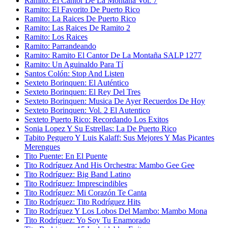
Ramito: El Cantor De La Montaña Vol. 7
Ramito: El Favorito De Puerto Rico
Ramito: La Raices De Puerto Rico
Ramito: Las Raices De Ramito 2
Ramito: Los Raices
Ramito: Parrandeando
Ramito: Ramito El Cantor De La Montaña SALP 1277
Ramito: Un Aguinaldo Para Tí
Santos Colón: Stop And Listen
Sexteto Borinquen: El Auténtico
Sexteto Borinquen: El Rey Del Tres
Sexteto Borinquen: Musica De Ayer Recuerdos De Hoy
Sexteto Borinquen: Vol. 2 El Autentico
Sexteto Puerto Rico: Recordando Los Exitos
Sonia Lopez Y Su Estrellas: La De Puerto Rico
Tabito Peguero Y Luis Kalaff: Sus Mejores Y Mas Picantes
Merengues
Tito Puente: En El Puente
Tito Rodríguez And His Orchestra: Mambo Gee Gee
Tito Rodríguez: Big Band Latino
Tito Rodríguez: Imprescindibles
Tito Rodríguez: Mi Corazón Te Canta
Tito Rodríguez: Tito Rodríguez Hits
Tito Rodríguez Y Los Lobos Del Mambo: Mambo Mona
Tito Rodríguez: Yo Soy Tu Enamorado