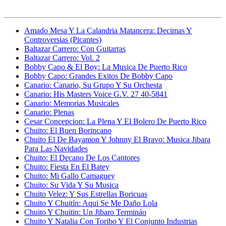
Amado Mesa Y La Calandria Matancera: Decimas Y
Controversias (Picantes)
Baltazar Carrero: Con Guitarras
Baltazar Carrero: Vol. 2
Bobby Capo & El Boy: La Musica De Puerto Rico
Bobby Capo: Grandes Exitos De Bobby Capo
Canario: Canario, Su Grupo Y Su Orchesta
Canario: His Masters Voice G.V. 27 40-5841
Canario: Memorias Musicales
Canario: Plenas
Cesar Concepcion: La Plena Y El Bolero De Puerto Rico
Chuito: El Buen Borincano
Chuito El De Bayamon Y Johnny El Bravo: Musica Jibara
Para Las Navidades
Chuito: El Decano De Los Cantores
Chuito: Fiesta En El Batey
Chuito: Mi Gallo Camaguey
Chuito: Su Vida Y Su Musica
Chuito Velez: Y Sus Estrellas Boricuas
Chuito Y Chuitín: Aqui Se Me Daño Lola
Chuito Y Chuitin: Un Jibaro Termináo
Chuito Y Natalia Con Toribo Y El Conjunto Industrias