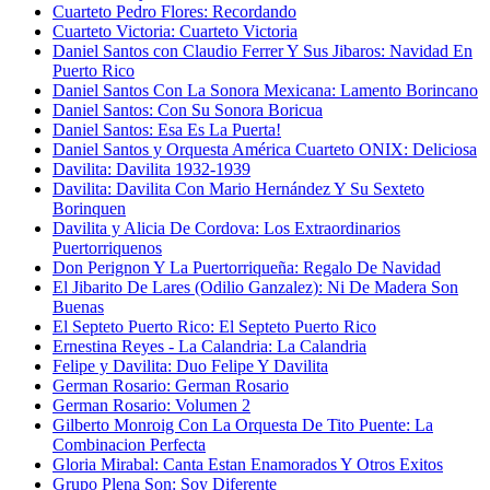
Cuarteto Pedro Flores: Recordando
Cuarteto Victoria: Cuarteto Victoria
Daniel Santos con Claudio Ferrer Y Sus Jibaros: Navidad En
Puerto Rico
Daniel Santos Con La Sonora Mexicana: Lamento Borincano
Daniel Santos: Con Su Sonora Boricua
Daniel Santos: Esa Es La Puerta!
Daniel Santos y Orquesta América Cuarteto ONIX: Deliciosa
Davilita: Davilita 1932-1939
Davilita: Davilita Con Mario Hernández Y Su Sexteto
Borinquen
Davilita y Alicia De Cordova: Los Extraordinarios
Puertorriquenos
Don Perignon Y La Puertorriqueña: Regalo De Navidad
El Jibarito De Lares (Odilio Ganzalez): Ni De Madera Son
Buenas
El Septeto Puerto Rico: El Septeto Puerto Rico
Ernestina Reyes - La Calandria: La Calandria
Felipe y Davilita: Duo Felipe Y Davilita
German Rosario: German Rosario
German Rosario: Volumen 2
Gilberto Monroig Con La Orquesta De Tito Puente: La
Combinacion Perfecta
Gloria Mirabal: Canta Estan Enamorados Y Otros Exitos
Grupo Plena Son: Soy Diferente