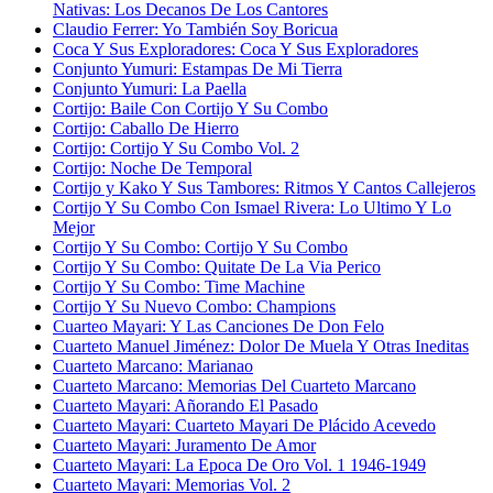
Nativas: Los Decanos De Los Cantores
Claudio Ferrer: Yo También Soy Boricua
Coca Y Sus Exploradores: Coca Y Sus Exploradores
Conjunto Yumuri: Estampas De Mi Tierra
Conjunto Yumuri: La Paella
Cortijo: Baile Con Cortijo Y Su Combo
Cortijo: Caballo De Hierro
Cortijo: Cortijo Y Su Combo Vol. 2
Cortijo: Noche De Temporal
Cortijo y Kako Y Sus Tambores: Ritmos Y Cantos Callejeros
Cortijo Y Su Combo Con Ismael Rivera: Lo Ultimo Y Lo
Mejor
Cortijo Y Su Combo: Cortijo Y Su Combo
Cortijo Y Su Combo: Quitate De La Via Perico
Cortijo Y Su Combo: Time Machine
Cortijo Y Su Nuevo Combo: Champions
Cuarteo Mayari: Y Las Canciones De Don Felo
Cuarteto Manuel Jiménez: Dolor De Muela Y Otras Ineditas
Cuarteto Marcano: Marianao
Cuarteto Marcano: Memorias Del Cuarteto Marcano
Cuarteto Mayari: Añorando El Pasado
Cuarteto Mayari: Cuarteto Mayari De Plácido Acevedo
Cuarteto Mayari: Juramento De Amor
Cuarteto Mayari: La Epoca De Oro Vol. 1 1946-1949
Cuarteto Mayari: Memorias Vol. 2