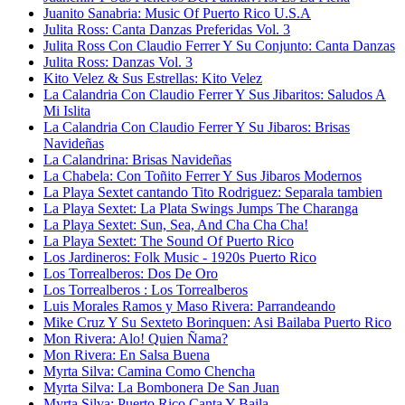
Juanito Sanabria: Music Of Puerto Rico U.S.A
Julita Ross: Canta Danzas Preferidas Vol. 3
Julita Ross Con Claudio Ferrer Y Su Conjunto: Canta Danzas
Julita Ross: Danzas Vol. 3
Kito Velez & Sus Estrellas: Kito Velez
La Calandria Con Claudio Ferrer Y Sus Jibaritos: Saludos A
Mi Islita
La Calandria Con Claudio Ferrer Y Su Jibaros: Brisas
Navideñas
La Calandrina: Brisas Navideñas
La Chabela: Con Toñito Ferrer Y Sus Jibaros Modernos
La Playa Sextet cantando Tito Rodriguez: Separala tambien
La Playa Sextet: La Plata Swings Jumps The Charanga
La Playa Sextet: Sun, Sea, And Cha Cha Cha!
La Playa Sextet: The Sound Of Puerto Rico
Los Jardineros: Folk Music - 1920s Puerto Rico
Los Torrealberos: Dos De Oro
Los Torrealberos : Los Torrealberos
Luis Morales Ramos y Maso Rivera: Parrandeando
Mike Cruz Y Su Sexteto Borinquen: Asi Bailaba Puerto Rico
Mon Rivera: Alo! Quien Ñama?
Mon Rivera: En Salsa Buena
Myrta Silva: Camina Como Chencha
Myrta Silva: La Bombonera De San Juan
Myrta Silva: Puerto Rico Canta Y Baila