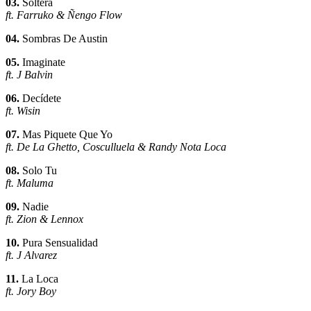
03.
Soltera
ft. Farruko & Ñengo Flow
04.
Sombras De Austin
05.
Imaginate
ft. J Balvin
06.
Decídete
ft. Wisin
07.
Mas Piquete Que Yo
ft. De La Ghetto, Cosculluela & Randy Nota Loca
08.
Solo Tu
ft. Maluma
09.
Nadie
ft. Zion & Lennox
10.
Pura Sensualidad
ft. J Alvarez
11.
La Loca
ft. Jory Boy