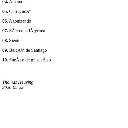
04.
Amame
05.
CurrucucÃº
06.
Agonizando
07.
SÃ³lo una lÃ¡grima
08.
Siento
09.
BalcÃ³n de Santiago
10.
SueÃ±o de mi sueÃ±o
Thomas Heuving
2026-05-22