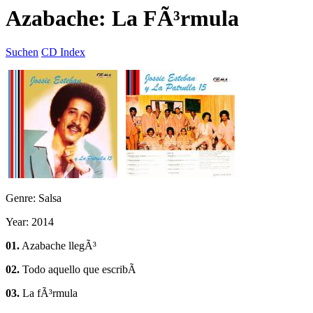
Azabache: La FÃ³rmula
Suchen
CD Index
Genre: Salsa
Year: 2014
01.
Azabache llegÃ³
02.
Todo aquello que escribÃ­
03.
La fÃ³rmula