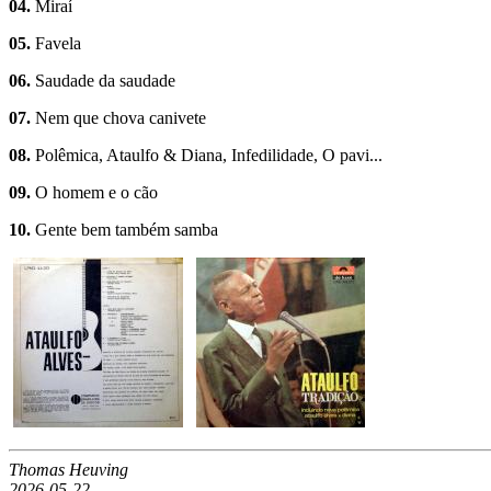
04.
Miraí
05.
Favela
06.
Saudade da saudade
07.
Nem que chova canivete
08.
Polêmica, Ataulfo & Diana, Infedilidade, O pavi...
09.
O homem e o cão
10.
Gente bem também samba
Thomas Heuving
2026-05-22