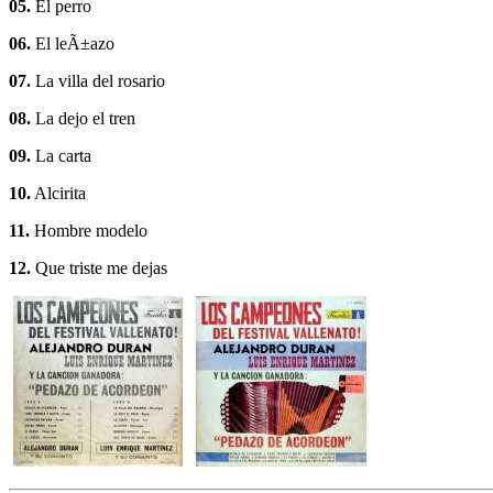
05.
El perro
06.
El leÃ±azo
07.
La villa del rosario
08.
La dejo el tren
09.
La carta
10.
Alcirita
11.
Hombre modelo
12.
Que triste me dejas