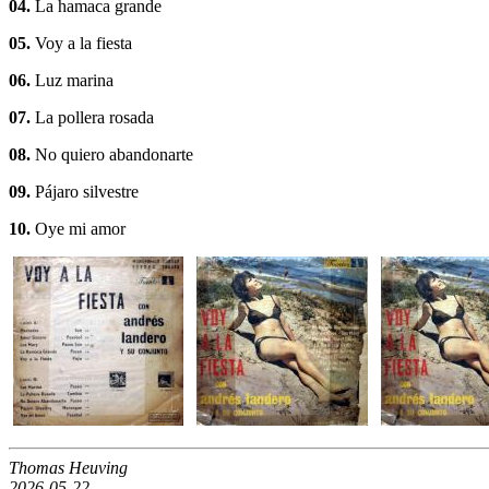
04.
La hamaca grande
05.
Voy a la fiesta
06.
Luz marina
07.
La pollera rosada
08.
No quiero abandonarte
09.
Pájaro silvestre
10.
Oye mi amor
Thomas Heuving
2026-05-22