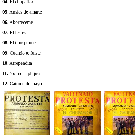
04.
El chupaflor
05.
Ansias de amarte
06.
Aborreceme
07.
El festival
08.
El transplante
09.
Cuando te fuiste
10.
Arrependita
11.
No me supliques
12.
Catorce de mayo