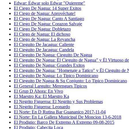
Edwar: Edwar solo Edwar "Quiereme"
El Ciego De Nagua: 14 Super Exitos
El Ciego de Nagua: Aprovéchate!
El Ciego De Nagua: Canto A Santiago
El Ciego De Nagua: Corazon Salvaje
El Ciego De Nagua: Dobletazo
El Ciego de Nagua: El dichoso
El Ciego de Nagua: La Revancha
El Cieguito De Jacagua: Caliente
El Cieguito De Jacagua: Candela
El Cieguito De Nagua: Cieguito De Nagua
El Cieguito De Nagua: Ël Cieguito de Nagua" y Ël Virtuoso d
El Cieguito De Nagua: Grandes Exitos
El Cieguito De Nagua: "Homenaje a Tatico" y Ël Cieguito de
El Cieguito De Nagua: Lo Tipico Dominicano
El Cieguito De Nagua & Su Conjunto: Lo Tipico Dominicano
El General Larguito: Merengues Tipicos
El Grup D Ahora: En Vivo
El Maestro Ka: El Maestro Ka
El Negrito Figueroa: El Negrito y Sus Problemas
El Negrito Figueroa: Leonardo
El Norte: En D Rutina Bar Guananico 2017-11-04
El Norte: En La Gallera Municipal De Moncion 13-6-2018
El Prodigio: Barco De Extremo A Extremo 09-08-2015
El Prodigio: Cabecita Loca