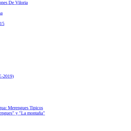
ones De Viloria
na
015
E-2019)
gua: Merengues Tipicos
erengues" y "La montaña"