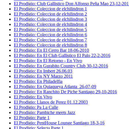
El Prodigio: Club Gallistico Don Alfonso Peña Mao 23-12-20
El Prodigio: Coleccion de elchilindron 1
El Prodigio: Coleccion de elchilindron 2
El Prodigio: Coleccion de elchilindron 3
El Prodigio: Coleccion de elchilindron 4
El Prodigio: Coleccion de elchilindron 5
El Prodigio: Coleccion de elchilindron 6
El Prodigio: Coleccion de elchilindron 7
El Prodigio: Coleccion de elchilindron 8
El Prodigio: En El Cerro Bar 18-06-2010
El Prodigio: En El Club Gallistico El Palo 22-2-2016
El Prodigio: En El Retorno - En Vivo
El Prodigio: En Gurabito Country Club 30-12-2016
El Prodigio: En Imbert 26.06.03
El Prodigio: En NY Marzo 2011
El Prodigio: En Philadelfia
El Prodigio: En Quiaqueya Atlanta_26-07-09
El Prodigio: En Ranchito De Piche Santiago 29-10-2016
El Prodigio: En Vivo
El Prodigio: Llanos de Perez 01.12.2003
El Prodigio: Pa La Calle
El Prodigio: Pambiche meets Jazz
El Prodigio: Parte 1
El Prodigio: PentHouse Lounge Santiago 18-3-16
El Prodigio: Selecta Parte 1