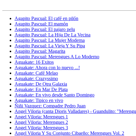
Agapito Pascual: El café en pilón
Agapito Pascual: El mamón
Agapito Pascual: El pajaro pelu
Agapito Pascual: La Hija De La Vecina
Agapito Pascual: La Mujer Moderna
Agapito Pascual: La Vieja Y Su Pipa
Agapito Pascual: Magarita
Agapito Pascual: Merengues A Lo Moderno
Aguakate: 16 Exitos
Aguakate: Ahora con lo nuevo ...!
Aguakate: Café Melao
Aguakate: Crazyssimo
Aguakate: De Otra Galaxia
Aguakate: En Mar De Plata
Aguakate: En vivo desde Santo Domingo
Aguakate: Tipico en vivo
Ñiñi Vazquez: Compadre Pedro Juan
Angel Viloria (canta Dioris Valladares) - Guandulito: "Mereng
Angel Viloria: Merengues 1
Angel Viloria: Merengues 2
Angel Viloria: Merengues 3
Angel Viloria Y Su Conjunto Cibaeño: Merengues Vol. 2