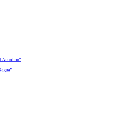
el Acordion"
 Nagua"