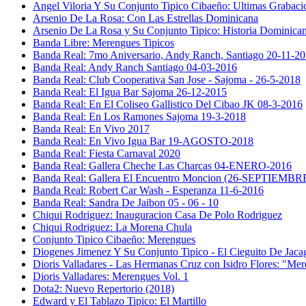
Angel Viloria Y Su Conjunto Tipico Cibaeño: Ultimas Grabaci
Arsenio De La Rosa: Con Las Estrellas Dominicana
Arsenio De La Rosa y Su Conjunto Tipico: Historia Dominica
Banda Libre: Merengues Tipicos
Banda Real: 7mo Aniversario, Andy Ranch, Santiago 20-11-2
Banda Real: Andy Ranch Santiago 04-03-2016
Banda Real: Club Cooperativa San Jose - Sajoma - 26-5-2018
Banda Real: El Igua Bar Sajoma 26-12-2015
Banda Real: En El Coliseo Gallistico Del Cibao JK 08-3-2016
Banda Real: En Los Ramones Sajoma 19-3-2018
Banda Real: En Vivo 2017
Banda Real: En Vivo Igua Bar 19-AGOSTO-2018
Banda Real: Fiesta Carnaval 2020
Banda Real: Gallera Cheche Las Charcas 04-ENERO-2016
Banda Real: Gallera El Encuentro Moncion (26-SEPTIEMBR
Banda Real: Robert Car Wash - Esperanza 11-6-2016
Banda Real: Sandra De Jaibon 05 - 06 - 10
Chiqui Rodriguez: Inauguracion Casa De Polo Rodriguez
Chiqui Rodriguez: La Morena Chula
Conjunto Tipico Cibaeño: Merengues
Diogenes Jimenez Y Su Conjunto Tipico - El Cieguito De Jaca
Dioris Valladares - Las Hermanas Cruz con Isidro Flores: "M
Dioris Valladares: Merengues Vol. 1
Dota2: Nuevo Repertorio (2018)
Edward y El Tablazo Tipico: El Martillo