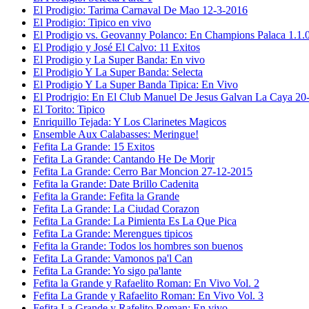
El Prodigio: Tarima Carnaval De Mao 12-3-2016
El Prodigio: Tipico en vivo
El Prodigio vs. Geovanny Polanco: En Champions Palaca 1.1.
El Prodigio y José El Calvo: 11 Exitos
El Prodigio y La Super Banda: En vivo
El Prodigio Y La Super Banda: Selecta
El Prodigio Y La Super Banda Tipica: En Vivo
El Prodrigio: En El Club Manuel De Jesus Galvan La Caya 20
El Torito: Tipico
Enriquillo Tejada: Y Los Clarinetes Magicos
Ensemble Aux Calabasses: Meringue!
Fefita La Grande: 15 Exitos
Fefita La Grande: Cantando He De Morir
Fefita La Grande: Cerro Bar Moncion 27-12-2015
Fefita la Grande: Date Brillo Cadenita
Fefita la Grande: Fefita la Grande
Fefita La Grande: La Ciudad Corazon
Fefita La Grande: La Pimienta Es La Que Pica
Fefita La Grande: Merengues tipicos
Fefita la Grande: Todos los hombres son buenos
Fefita La Grande: Vamonos pa'l Can
Fefita La Grande: Yo sigo pa'lante
Fefita la Grande y Rafaelito Roman: En Vivo Vol. 2
Fefita La Grande y Rafaelito Roman: En Vivo Vol. 3
Fefita La Grande y Rafelito Roman: En vivo