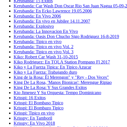
Kerubanda: 15 Exitos
Kerubanda: Car Wash Don Oscar Rio San Juan Nagua 05-09-
Kerubanda: En Ecko Lawrence 19.05.2006
Kerubanda: En Vivo 2006
Kerubanda: En vivo en Jubilee 14.11.2007
Kerubanda: Explosivo
Kerubanda: La Innovacion En Vivo
Kerubanda: Oasis Don Chucho Stgo Rodriguez 16-8-2019
Kerubanda: Tipico en vivo
Kerubanda: Tipico en vivo Vol. 2
Kerubanda: Tipico en vivo Vol. 3
Kiko: Robert Car Wash 31-10-2015
Kiko Rodriguez: En TQLA Station Pompano Fl 2017
Kiko y La Fuerza Tipica: En Tipico Azucar
Kiko y La Fuerza: Trabajando duro
King de la Rosa: Ël Merengon" y "Rey - Dos Veces"
King De La Rosa, 'Manos Bionicas': Merengue Ripiao
King De La Rosa: Y Sus Grandes Exitos
Kio Jimenez Y Su Orquesta: Tempo Dominicano
Krisspi: 16 Exitos
Krisspi: El Bombaso Tipico
Krisspi: El Bombazo Tipico
Krisspi: Tipico en vivo
Krisspy: En Tamboril
Krisspy: En Vivo 2018