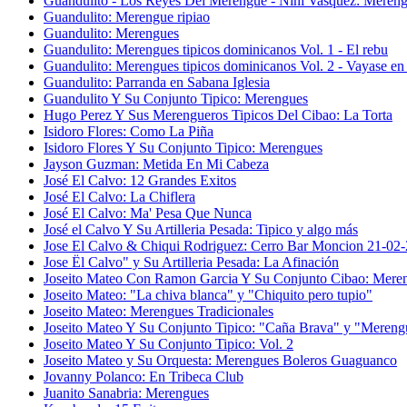
Guandulito - Los Reyes Del Merengue - Ñiñi Vasquez: Mereng
Guandulito: Merengue ripiao
Guandulito: Merengues
Guandulito: Merengues tipicos dominicanos Vol. 1 - El rebu
Guandulito: Merengues tipicos dominicanos Vol. 2 - Vayase en
Guandulito: Parranda en Sabana Iglesia
Guandulito Y Su Conjunto Tipico: Merengues
Hugo Perez Y Sus Merengueros Tipicos Del Cibao: La Torta
Isidoro Flores: Como La Piña
Isidoro Flores Y Su Conjunto Tipico: Merengues
Jayson Guzman: Metida En Mi Cabeza
José El Calvo: 12 Grandes Exitos
José El Calvo: La Chiflera
José El Calvo: Ma' Pesa Que Nunca
José el Calvo Y Su Artilleria Pesada: Tipico y algo más
Jose El Calvo & Chiqui Rodriguez: Cerro Bar Moncion 21-02
Jose Ël Calvo" y Su Artilleria Pesada: La Afinación
Joseito Mateo Con Ramon Garcia Y Su Conjunto Cibao: Mere
Joseito Mateo: "La chiva blanca" y "Chiquito pero tupio"
Joseito Mateo: Merengues Tradicionales
Joseito Mateo Y Su Conjunto Tipico: "Caña Brava" y "Mereng
Joseito Mateo Y Su Conjunto Tipico: Vol. 2
Joseito Mateo y Su Orquesta: Merengues Boleros Guaguanco
Jovanny Polanco: En Tribeca Club
Juanito Sanabria: Merengues