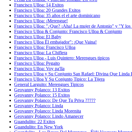
Francisco Ulloa: 14 Exitos
Francisco Ulloa: 20 Grandes Exitos
Francisco Ulloa: 35 años el el arte dominicano
Francisco Ulloa: ¡Merengue!
Francisco Ulloa: "¿Que? ¡Aha! La mujer de Antonio" y "Y los 
Francisco Ulloa & Conjunto: Francisco Ulloa & Conjunto
Francisco Ulloa: El Baby
Francisco Ulloa Ël embajador": ¡Que Vaina!
Francisco Ulloa: Francisco Ulloa
Francisco Ulloa: La Chiflera
Francisco Ulloa - Luis Quintero: Merengues tipicos
Francisco Ulloa: Pegaito
Francisco Ulloa: Voy pa'lla
Francisco Ulloa y Su Conjunto San Rafael: Divina Que Linda 
Francisco Ulloa Y Su Conjunto Tipico: La Tijera
General Larguito: Merengues Tipicos
Geovanny Polanco: 13 Exitos
Geovanny Polanco: 15 Exitos
Geovanny Polanco: De Que Tu Priva ?????
Geovanny Polanco: Linda
Geovanny Polanco: Linda Morenita
Geovanny Polanco: Lindo Amanecer
Guandulito: 22 Exitos
Guandulito: En New York